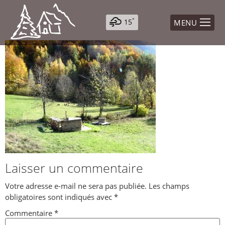
°
15
MENU
Jeu
°
23
Ven
°
23
Sam
°
25
Dim
°
25
Lun
°
26
Laisser un commentaire
Votre adresse e-mail ne sera pas publiée.
Les champs
obligatoires sont indiqués avec
*
Commentaire
*