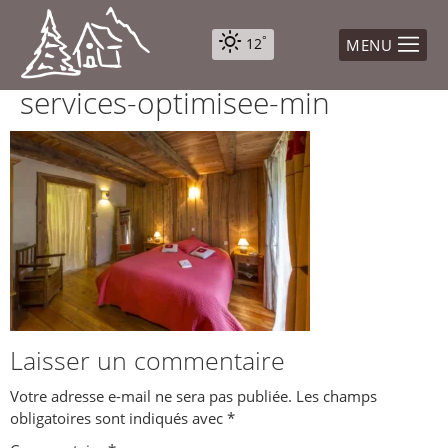
°
12
MENU
Jeu
services-optimisee-min
°
23
Ven
°
23
Sam
°
25
Dim
°
26
Lun
°
26
Laisser un commentaire
Votre adresse e-mail ne sera pas publiée.
Les champs
obligatoires sont indiqués avec
*