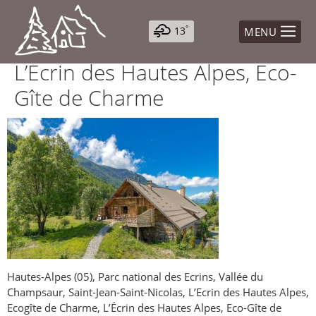
°
13
MENU
Lun
L’Ecrin des Hautes Alpes, Eco-
°
25
Gîte de Charme
Mar
°
23
Mer
°
24
Jeu
°
25
Ven
°
25
Hautes-Alpes (05), Parc national des Ecrins, Vallée du
Champsaur, Saint-Jean-Saint-Nicolas, L’Ecrin des Hautes Alpes,
Ecogîte de Charme, L’Écrin des Hautes Alpes, Eco-Gîte de